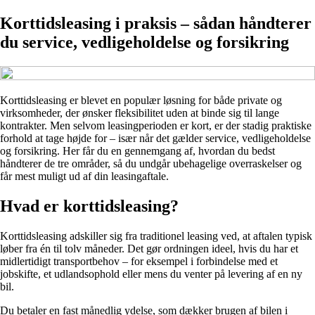
Korttidsleasing i praksis – sådan håndterer
du service, vedligeholdelse og forsikring
Korttidsleasing er blevet en populær løsning for både private og
virksomheder, der ønsker fleksibilitet uden at binde sig til lange
kontrakter. Men selvom leasingperioden er kort, er der stadig praktiske
forhold at tage højde for – især når det gælder service, vedligeholdelse
og forsikring. Her får du en gennemgang af, hvordan du bedst
håndterer de tre områder, så du undgår ubehagelige overraskelser og
får mest muligt ud af din leasingaftale.
Hvad er korttidsleasing?
Korttidsleasing adskiller sig fra traditionel leasing ved, at aftalen typisk
løber fra én til tolv måneder. Det gør ordningen ideel, hvis du har et
midlertidigt transportbehov – for eksempel i forbindelse med et
jobskifte, et udlandsophold eller mens du venter på levering af en ny
bil.
Du betaler en fast månedlig ydelse, som dækker brugen af bilen i