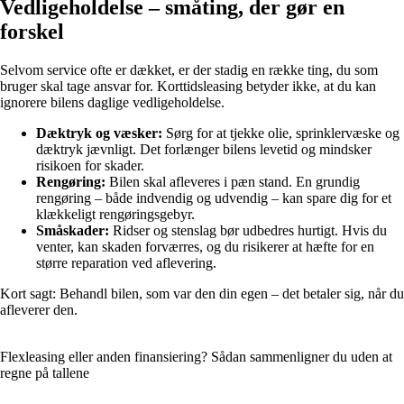
Vedligeholdelse – småting, der gør en
forskel
Selvom service ofte er dækket, er der stadig en række ting, du som
bruger skal tage ansvar for. Korttidsleasing betyder ikke, at du kan
ignorere bilens daglige vedligeholdelse.
Dæktryk og væsker:
Sørg for at tjekke olie, sprinklervæske og
dæktryk jævnligt. Det forlænger bilens levetid og mindsker
risikoen for skader.
Rengøring:
Bilen skal afleveres i pæn stand. En grundig
rengøring – både indvendig og udvendig – kan spare dig for et
klækkeligt rengøringsgebyr.
Småskader:
Ridser og stenslag bør udbedres hurtigt. Hvis du
venter, kan skaden forværres, og du risikerer at hæfte for en
større reparation ved aflevering.
Kort sagt: Behandl bilen, som var den din egen – det betaler sig, når du
afleverer den.
Flexleasing eller anden finansiering? Sådan sammenligner du uden at
regne på tallene