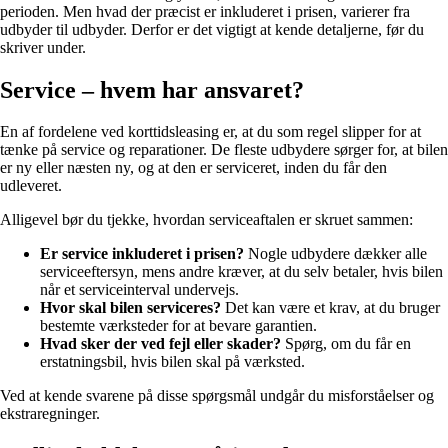
perioden. Men hvad der præcist er inkluderet i prisen, varierer fra
udbyder til udbyder. Derfor er det vigtigt at kende detaljerne, før du
skriver under.
Service – hvem har ansvaret?
En af fordelene ved korttidsleasing er, at du som regel slipper for at
tænke på service og reparationer. De fleste udbydere sørger for, at bilen
er ny eller næsten ny, og at den er serviceret, inden du får den
udleveret.
Alligevel bør du tjekke, hvordan serviceaftalen er skruet sammen:
Er service inkluderet i prisen?
Nogle udbydere dækker alle
serviceeftersyn, mens andre kræver, at du selv betaler, hvis bilen
når et serviceinterval undervejs.
Hvor skal bilen serviceres?
Det kan være et krav, at du bruger
bestemte værksteder for at bevare garantien.
Hvad sker der ved fejl eller skader?
Spørg, om du får en
erstatningsbil, hvis bilen skal på værksted.
Ved at kende svarene på disse spørgsmål undgår du misforståelser og
ekstraregninger.