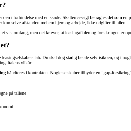
r?
r den i forbindelse med en skade. Skattemæssigt betragtes det som en pri
r kun selve afstanden mellem hjem og arbejde, ikke udgifter til bilen.
 et vist omfang, men det kræver, at leasingaftalen og forsikringen er op
let?
kke leasingselskabets tab. Du skal dog stadig betale selvrisikoen, og i n
ngaftalens vilkår.
ing
håndteres i kontrakten. Nogle selskaber tilbyder en “gap-forsikrin
egne på tallene
gøkonomi