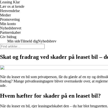
Leasing Klar
Lær os at kende
Henvendelse
Medier
Promovering
Min konto
Nyhedsbrevet
Partnerskaber
Giv bidrag
Min side
Tilmeld dig
Nyhedsbrev
Skat og fradrag ved skader på leaset bil – d
Når du leaser en bil som privatperson, får du glæde af en ny og driftssi
fradrag? Mange privatleasingtagere bliver overraskede over, at reglerne 
ude.
Hvem hæfter for skader på en leaset bil?
Når du leaser en bil, ejer leasingselskabet den – du har blot brugsrett