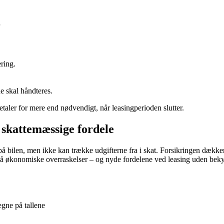
r
ring.
e skal håndteres.
etaler for mere end nødvendigt, når leasingperioden slutter.
 skattemæssige fordele
bilen, men ikke kan trække udgifterne fra i skat. Forsikringen dækker d
gå økonomiske overraskelser – og nyde fordelene ved leasing uden bek
egne på tallene