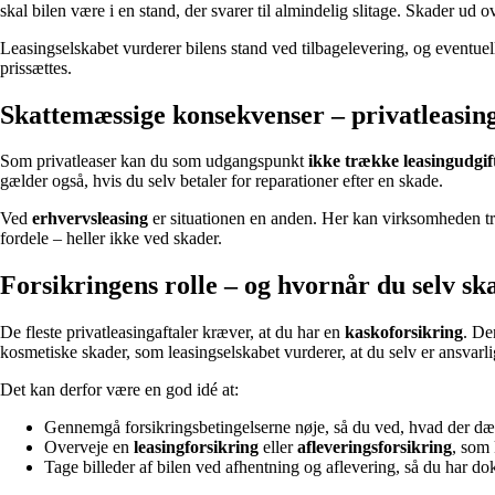
skal bilen være i en stand, der svarer til almindelig slitage. Skader ud ov
Leasingselskabet vurderer bilens stand ved tilbagelevering, og eventuell
prissættes.
Skattemæssige konsekvenser – privatleasing
Som privatleaser kan du som udgangspunkt
ikke trække leasingudgift
gælder også, hvis du selv betaler for reparationer efter en skade.
Ved
erhvervsleasing
er situationen en anden. Her kan virksomheden tr
fordele – heller ikke ved skader.
Forsikringens rolle – og hvornår du selv ska
De fleste privatleasingaftaler kræver, at du har en
kaskoforsikring
. De
kosmetiske skader, som leasingselskabet vurderer, at du selv er ansvarli
Det kan derfor være en god idé at:
Gennemgå forsikringsbetingelserne nøje, så du ved, hvad der d
Overveje en
leasingforsikring
eller
afleveringsforsikring
, som 
Tage billeder af bilen ved afhentning og aflevering, så du har do