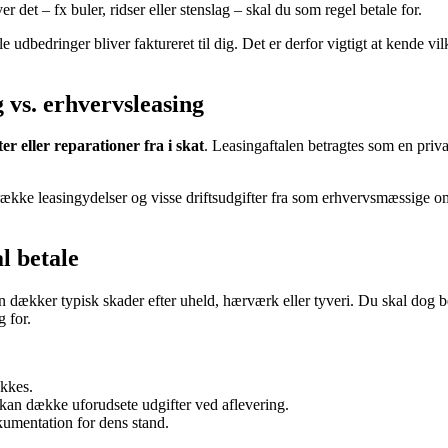
er det – fx buler, ridser eller stenslag – skal du som regel betale for.
e udbedringer bliver faktureret til dig. Det er derfor vigtigt at kende v
 vs. erhvervsleasing
er eller reparationer fra i skat
. Leasingaftalen betragtes som en priva
ække leasingydelser og visse driftsudgifter fra som erhvervsmæssige om
l betale
n dækker typisk skader efter uheld, hærværk eller tyveri. Du skal dog be
g for.
ækkes.
kan dække uforudsete udgifter ved aflevering.
kumentation for dens stand.