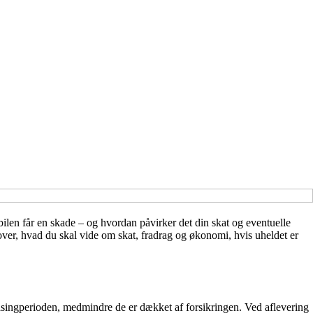
 bilen får en skade – og hvordan påvirker det din skat og eventuelle
k over, hvad du skal vide om skat, fradrag og økonomi, hvis uheldet er
leasingperioden, medmindre de er dækket af forsikringen. Ved aflevering