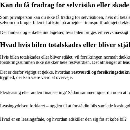
Kan du få fradrag for selvrisiko eller skade
Som privatperson kan du ikke få fradrag for selvrisikoen, hvis du betale
selvom du bruger bilen til at køre på arbejde – transportfradraget dække
Der findes dog enkelte undtagelser, hvis bilen bruges erhvervsmæssigt i
Hvad hvis bilen totalskades eller bliver stjå
Hvis bilen totalskades eller bliver stjålet, vil forsikringen normalt dæ
forsikringssummen ikke dækker hele restværdien. Det afhænger af leasi
Det er derfor vigtigt at tjekke, hvordan
restværdi og forsikringsdækn
tryghed, der kan være værd at overveje.
Flexleasing eller anden finansiering? Sådan sammenligner du uden at r
Leasingydelsen forklaret – nøglen til at forstå din bils samlede leasin
Hvad er en leasingaftale, og hvordan adskiller den sig fra at købe bil?